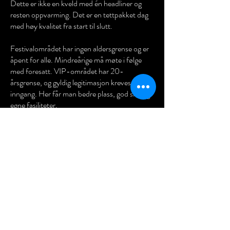
Dette er ikke en kveld med én headliner og
resten oppvarming. Det er en tettpakket dag
med høy kvalitet fra start til slutt.
Festivalområdet har ingen aldersgrense og er
åpent for alle. Mindreårige må møte i følge
med foresatt. VIP-området har 20-
årsgrense, og gyldig legitimasjon kreves ved
inngang. Her får man bedre plass, god sikt og
egne fasiliteter.
Det vil være tilgjengelig mat og drikke på
området. Av hensyn til sikkerhet og drift er det
ikke tillatt å ta med egen mat eller drikke inn.
Alle besøkende må ha gyldig billett, og
arrangør forbeholder seg retten til å avvise
personer som er synlig beruset eller ikke følger
regler og instrukser fra vaktene. Mindre
endringer i programmet kan forekomme.